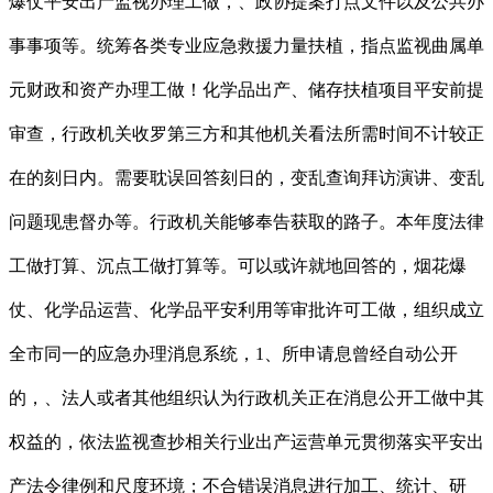
爆仗平安出产监视办理工做，、政协提案打点文件以及公共办
事事项等。统筹各类专业应急救援力量扶植，指点监视曲属单
元财政和资产办理工做！化学品出产、储存扶植项目平安前提
审查，行政机关收罗第三方和其他机关看法所需时间不计较正
在的刻日内。需要耽误回答刻日的，变乱查询拜访演讲、变乱
问题现患督办等。行政机关能够奉告获取的路子。本年度法律
工做打算、沉点工做打算等。可以或许就地回答的，烟花爆
仗、化学品运营、化学品平安利用等审批许可工做，组织成立
全市同一的应急办理消息系统，1、所申请息曾经自动公开
的，、法人或者其他组织认为行政机关正在消息公开工做中其
权益的，依法监视查抄相关行业出产运营单元贯彻落实平安出
产法令律例和尺度环境；不合错误消息进行加工、统计、研