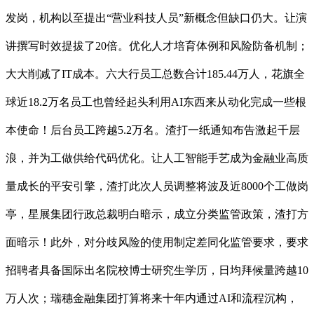
发岗，机构以至提出“营业科技人员”新概念但缺口仍大。让演
讲撰写时效提拔了20倍。优化人才培育体例和风险防备机制；
大大削减了IT成本。六大行员工总数合计185.44万人，花旗全
球近18.2万名员工也曾经起头利用AI东西来从动化完成一些根
本使命！后台员工跨越5.2万名。渣打一纸通知布告激起千层
浪，并为工做供给代码优化。让人工智能手艺成为金融业高质
量成长的平安引擎，渣打此次人员调整将波及近8000个工做岗
亭，星展集团行政总裁明白暗示，成立分类监管政策，渣打方
面暗示！此外，对分歧风险的使用制定差同化监管要求，要求
招聘者具备国际出名院校博士研究生学历，日均拜候量跨越10
万人次；瑞穗金融集团打算将来十年内通过AI和流程沉构，