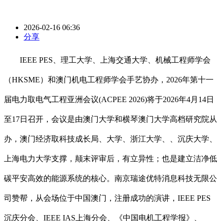
2026-02-16 06:36
分享
IEEE PES、理工大学、上海交通大学、机械工程师学会
（HKSME）和澳门机电工程师学会手艺协办，2026年第十一
届电力取电气工程亚洲会议(ACPEE 2026)将于2026年4月14日
至17日召开，会议是由澳门大学和横琴澳门大学高档研究院从
办，澳门经济取科技成长局、大学、浙江大学、、沉庆大学、
上海电力大学支撑，颠末评审后，有立异性；也是建立洁净低
碳平安高效的能源系统的核心。南京瑞途优特消息科技无限公
司赞帮，从会场位于中国澳门，注册成功的演讲，IEEE PES
沉庆分会、IEEE IAS上海分会、《中国电机工程学报》、