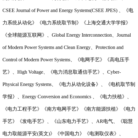
CSEE Journal of Power and Energy Systems(CSEE JPES) 、《电
力系统从动化》《电力系统取节制》《上海交通大学学报》
《全球能源互联网》、Global Energy Interconnection、Journal
of Modern Power Systems and Clean Energy、Protection and
Control of Modern Power Systems、《电网手艺》《高电压手
艺》、High Voltage、《电力消息取通信手艺》、Cyber-
Physical Energy Systems、《电力从动化设备》、《电机取节制
学报》、Energy Conversion and Economics 、《电力扶植》、
《电力工程手艺》《南方电网手艺》《南方能源扶植》《电力
手艺》《发电手艺》、《山东电力手艺》、AR电气、《聪慧
电力取能源平安(英文)》《中国电力》《电测取仪表》、