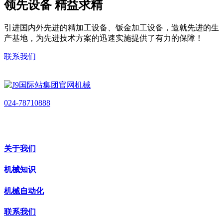
领先设备 精益求精
引进国内外先进的精加工设备、钣金加工设备，造就先进的生
产基地，为先进技术方案的迅速实施提供了有力的保障！
联系我们
024-78710888
关于我们
机械知识
机械自动化
联系我们