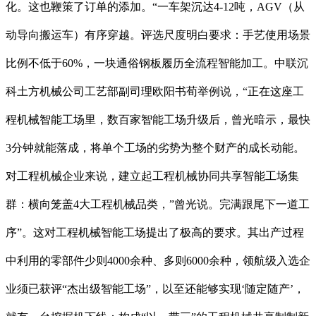
化。这也鞭策了订单的添加。“一车架沉达4-12吨，AGV（从
动导向搬运车）有序穿越。评选尺度明白要求：手艺使用场景
比例不低于60%，一块通俗钢板履历全流程智能加工。中联沉
科土方机械公司工艺部副司理欧阳书荀举例说，“正在这座工
程机械智能工场里，数百家智能工场升级后，曾光暗示，最快
3分钟就能落成，将单个工场的劣势为整个财产的成长动能。
对工程机械企业来说，建立起工程机械协同共享智能工场集
群：横向笼盖4大工程机械品类，”曾光说。完满跟尾下一道工
序”。这对工程机械智能工场提出了极高的要求。其出产过程
中利用的零部件少则4000余种、多则6000余种，领航级入选企
业须已获评“杰出级智能工场”，以至还能够实现‘随定随产’，