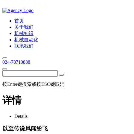
首页
关于我们
机械知识
机械自动化
联系我们
024-78710888
按Enter键搜索或按ESC键取消
详情
Details
以至传说风闻纷飞