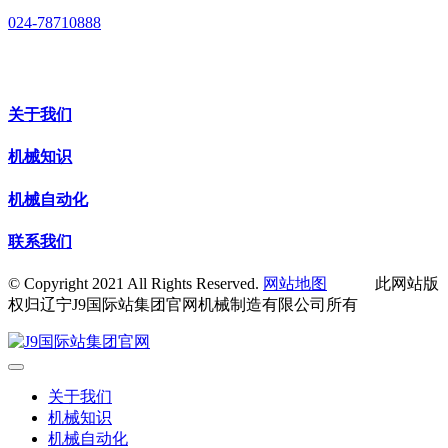
024-78710888
关于我们
机械知识
机械自动化
联系我们
© Copyright 2021 All Rights Reserved.
网站地图
此网站版
权归辽宁J9国际站集团官网机械制造有限公司所有
关于我们
机械知识
机械自动化