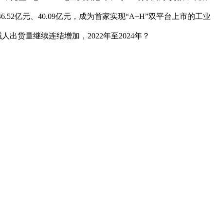
52亿元、40.09亿元，成为首家实现“A+H”双平台上市的工业
货量继续连结增加，2022年至2024年？