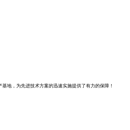
产基地，为先进技术方案的迅速实施提供了有力的保障！