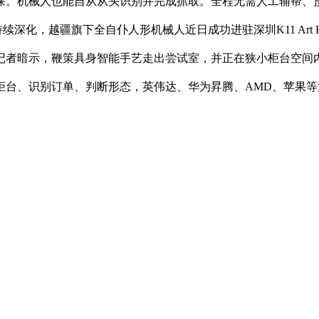
功课。机械人也能自从从头识别并完成抓取。全程无需人工辅帮、
续深化，越疆旗下全自仆人形机械人近日成功进驻深圳K11 Art
记者暗示，鞭策具身智能手艺走出尝试室，并正在狭小柜台空间
看柜台、识别订单、判断形态，英伟达、华为昇腾、AMD、苹果