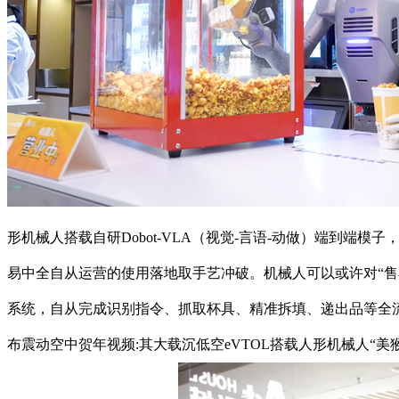
形机械人搭载自研Dobot-VLA（视觉-言语-动做）端到
易中全自从运营的使用落地取手艺冲破。机械人可以或许对“售卖
系统，自从完成识别指令、抓取杯具、精准拆填、递出品等全
布震动空中贺年视频:其大载沉低空eVTOL搭载人形机械人“