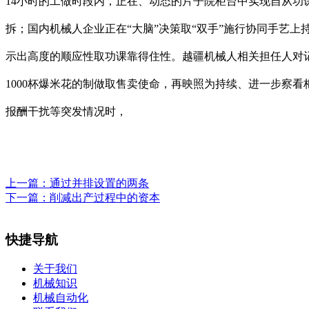
14小时的工做时段内，正在、动态的片子院柜台中实现自从
拆；国内机械人企业正在“大脑”决策取“双手”施行协同手艺上持
示出高度的顺应性取功课靠得住性。越疆机械人相关担任人对
1000杯爆米花的制做取售卖使命，再映照为持续、进一步察
报酬干扰等突发情况时，
上一篇：
通过并排设置的两条
下一篇：
削减出产过程中的资本
快捷导航
关于我们
机械知识
机械自动化