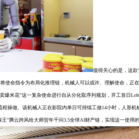
值得关心的是，这款
端模子，将使命指令为布局化推理链，机械人可以或许、理解使命，
爆米花”这一复杂使命进行自从分化取序列规划，开工首日Lobst
流程操做。该机械人正在影院内单日可持续工做14小时，人形机
美猴王”腾云跨风给大师贺年千问3.5全球AI财产链，实现这一