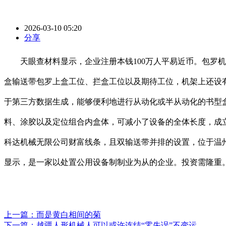
2026-03-10 05:20
分享
天眼查材料显示，企业注册本钱100万人平易近币。包罗机
盒输送带包罗上盒工位、拦盒工位以及期待工位，机架上还设有相对
于第三方数据生成，能够便利地进行从动化或半从动化的书型
料、涂胶以及定位组合内盒体，可减小了设备的全体长度，成立
科达机械无限公司财富线条，且双输送带并排的设置，位于温
显示，是一家以处置公用设备制制业为从的企业。投资需隆重
上一篇：
而是黄白相间的菊
下一篇：
越疆人形机械人可以或许连结“零失误”不变运