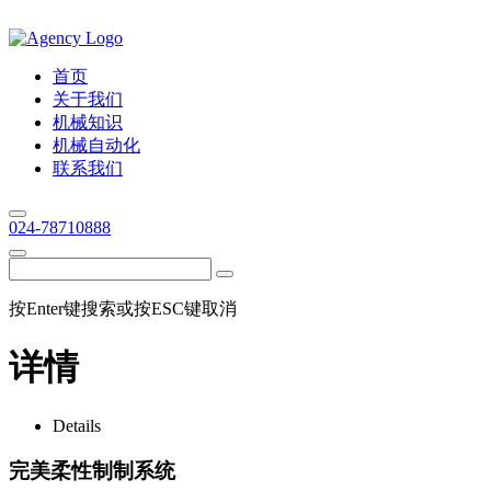
首页
关于我们
机械知识
机械自动化
联系我们
024-78710888
按Enter键搜索或按ESC键取消
详情
Details
完美柔性制制系统