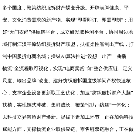
多个国度，鞭策纺织服拆财产蝶变升级。开辟满脚健康、平
安、文化消费需求的新产物。实现“即看即订、即需即制”；用
好“天门衣尚”供应链平台，成立研发取检测平台，协同周边地
域打制江汉平原纺织服拆财产联盟，扶植柔性智制出产线，打
制中国服拆电商名城；操纵AI算法推进“设想—出产—曲播—
物流”全流程取可视化，实现“电商卖货”向“整合供应链、定义
尺度、输出品牌”改变。建好纺织服拆国度级学问产权快速核
心，支撑企业设备更新取工艺优化，加速“纺织服拆财产大脑”
扶植，实现链式冲破、集群成长。鞭策“切片+纺丝”一体化；
以科技立异鞭策财产焕新。提拔下逛加工环节，正在加强科技
赋能方面，支撑物流企业取供应链、零售链双链融合，正在做