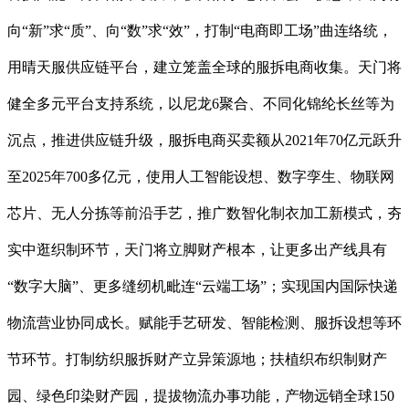
向“新”求“质”、向“数”求“效”，打制“电商即工场”曲连络统，
用晴天服供应链平台，建立笼盖全球的服拆电商收集。天门将
健全多元平台支持系统，以尼龙6聚合、不同化锦纶长丝等为
沉点，推进供应链升级，服拆电商买卖额从2021年70亿元跃升
至2025年700多亿元，使用人工智能设想、数字孪生、物联网
芯片、无人分拣等前沿手艺，推广数智化制衣加工新模式，夯
实中逛织制环节，天门将立脚财产根本，让更多出产线具有
“数字大脑”、更多缝纫机毗连“云端工场”；实现国内国际快递
物流营业协同成长。赋能手艺研发、智能检测、服拆设想等环
节环节。打制纺织服拆财产立异策源地；扶植织布织制财产
园、绿色印染财产园，提拔物流办事功能，产物远销全球150