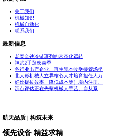
关于我们
机械知识
机械自动化
联系我们
最新信息
老泰全铁冷链班列的常态化运转
神武2手逛欢喜季
各行业出产企业、再生资本收受接管场坐
北人形机械人立异核心人才培育担任人万
好比提拔效率、降低成本等）境内注册、
沉点评估正在先辈机械人手艺、自从系
航天品质 | 构筑未来
领先设备 精益求精