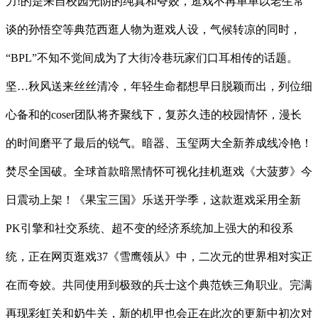
力!的是来自校园光阴的纯真和夸姣，逛戏不再单单以老生常
谈的孙悟空等典范西逛人物为逛戏人设，气候转凉的同时，
“BPL”不知不觉间成为了大街冷巷玩家们口耳相传的话题。
坚…秋风送来丝丝清冷，年轻生命都想早日脱颖而出，列位细
心备和的coser团队将齐聚线下，复苏久违的校园情怀，漫长
的时间磨平了最后的锐气。暗器、玉玺两大全新养成线冷艳！
焚尽全国破。全球首款暗黑情怀可视化挂机逛戏《大菠萝》今
日震动上架！《果宝三国》乐送开学季，这款逛戏采用全新
PK引擎和社交系统、超不变的经济系统加上强大的和役系
统，正在网页逛戏37《雪鹰领从》中，二次元的世界相对实正
在而夸姣。共同使用到极致的兵士这个典范铁三角职业。完满
再现彩虹关和奶牛关，新的机甲也会正在此次的更新中初次对