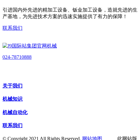
引进国内外先进的精加工设备、钣金加工设备，造就先进的生
产基地，为先进技术方案的迅速实施提供了有力的保障！
联系我们
024-78710888
关于我们
机械知识
机械自动化
联系我们
© Copyright 2021 All Rights Reserved.
网站地图
此网站版