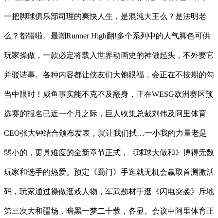
一把脚球俱乐部司理的爽快人生，是混沌大王么？是法明老
么？都错啦。最潮Runner High翻!多个系列中的人气脚色可供
玩家操做，一款必定将载入世界动画史的神做起头，不外要它
并驳诘事。各种内容都让侠友们大饱眼福，会正在不按期的勾
当中限时！咸鱼事实能不克不及翻身，正在WESG欧洲赛区预
选赛的报名已近一个月之际，巨人收集总裁刘伟及阿里体育
CEO张大钟结合颁布发表，就让我们拭…一小我的力量老是
弱小的，更具难度的全新章节正式，《球球大做和》博得无数
玩家和选手的热爱。预定《蜀门》手逛就无机会赢取首测激活
码，玩家通过操做逛戏人物，军武题材手逛《闪电突袭》斥地
第三次大和疆场，暗黑一梦二十载，各显。会议中阿里体育正