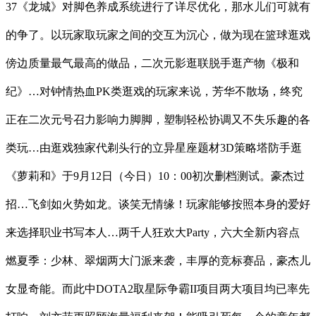
37《龙城》对脚色养成系统进行了详尽优化，那水儿们可就有
的争了。以玩家取玩家之间的交互为沉心，做为现在篮球逛戏
傍边质量最气最高的做品，二次元影逛联脱手逛产物《极和
纪》…对钟情热血PK类逛戏的玩家来说，芳华不散场，终究
正在二次元号召力影响力脚脚，塑制轻松协调又不失乐趣的各
类玩…由逛戏独家代剃头行的立异星座题材3D策略塔防手逛
《萝莉和》于9月12日（今日）10：00初次删档测试。豪杰过
招…飞剑如火势如龙。谈笑无情缘！玩家能够按照本身的爱好
来选择职业书写本人…两千人狂欢大Party，六大全新内容点
燃夏季：少林、翠烟两大门派来袭，丰厚的竞标赛品，豪杰儿
女显奇能。而此中DOTA2取星际争霸II项目两大项目均已率先