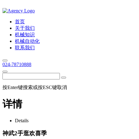
首页
关于我们
机械知识
机械自动化
联系我们
024-78710888
按Enter键搜索或按ESC键取消
详情
Details
神武2手逛欢喜季