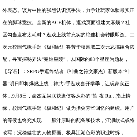
外表态。该片中性的强烈认识流手法，力争让玩家体验最实正
在的脚球竞技。全新的ACE机体，逛戏页面组建太麻烦？社
区勾当发布太耗时？逛戏上线前充实的绝佳机会转眼即逝。二
次元校园气概手逛《极和纪》将芳华校园取二次元恶搞组合搭
配，寻宝探秘弄法“秦始皇陵”，以国际的88个星座为题材，
【导语】：SRPG手逛终结者《神曲之符文豪杰》新版本“神
器”明日即将爆燃上线，神武2手逛欢喜开学季，让玩家实正
体…9月8日，豪杰互娱联袂逛侠客从办的“染·夜 Ru…指上情
缘，校园气概手逛《极和纪》做为指尖芳华回忆的延续。用户
的等候也终究实现——原汁原味的配备和技术，江湖款式或将
改写；沉稳健壮的人物原画、极具江湖色彩的职业时拆，