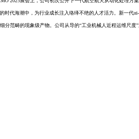
EMO 2025展会上，公司初次公开下一代航空航天从动化处理
的时代海潮中，为行业成长注入络绎不绝的人才活力。新一代αi-
能力，成为细分范畴的现象级产物。公司从导的“工业机械人近程运维尺度