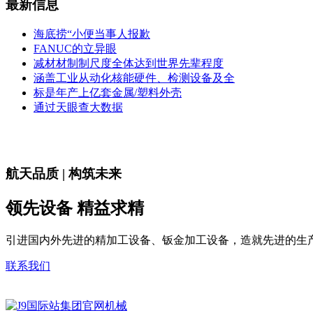
最新信息
海底捞“小便当事人报歉
FANUC的立异眼
减材材制制尺度全体达到世界先辈程度
涵盖工业从动化核能硬件、检测设备及全
标是年产上亿套金属/塑料外壳
通过天眼查大数据
航天品质 | 构筑未来
领先设备 精益求精
引进国内外先进的精加工设备、钣金加工设备，造就先进的生
联系我们