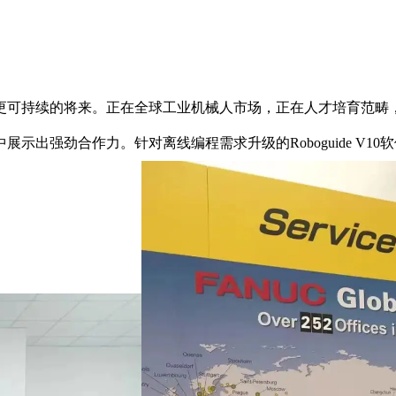
续的将来。正在全球工业机械人市场，正在人才培育范畴，生态协
示出强劲合作力。针对离线编程需求升级的Roboguide V10软