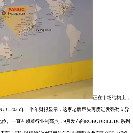
正在市场结构上，
C 2025年上半年财报显示，这家老牌巨头再度迸发强劲立异
位。一直占领着行业制高点，9月发布的ROBODRILL DC系列