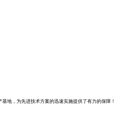
产基地，为先进技术方案的迅速实施提供了有力的保障！