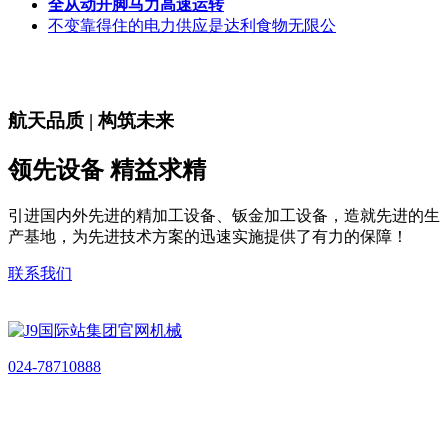
全从动开脚马力高速运转
不变靠得住的电力供应是达利食物无限公
航天品质 | 构筑未来
领先设备 精益求精
引进国内外先进的精加工设备、钣金加工设备，造就先进的生
产基地，为先进技术方案的迅速实施提供了有力的保障！
联系我们
024-78710888