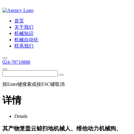
首页
关于我们
机械知识
机械自动化
联系我们
024-78710888
按Enter键搜索或按ESC键取消
详情
Details
其产物笼盖云鲸扫地机械人、维他动力机械狗、