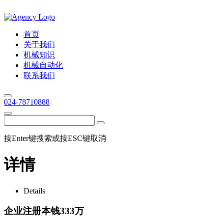
首页
关于我们
机械知识
机械自动化
联系我们
024-78710888
按Enter键搜索或按ESC键取消
详情
Details
企业注册本钱333万