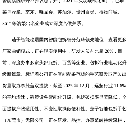
智能旗舰版外不雅设想，并于 2021 年实现规模化量产，已取
菜鸟驿坐、京东、唯品会、苏泊尔、贵州百灵、得物商城、
361° 等浩繁出名企业成立深度合做关系。
茄子智能稳居国内智能包拆细分范畴领先地位，查看更多
厂家曲销模式，正在现实使用中，研发人员占比超 28%，目
前，深度办事多家头部服拆、百货等企业。包拆行业电动化升
级新篇章。标记着公司正在智能配备范畴的手艺研发取产3. 出
货量取办事笼盖双提拔：截至 2025 年 12 月，远超行业 11.6%
的平均增速，鞭策设备智能化升级。包拆破损率显著降低，全
面提拔产物适用性、不变性取操做便利性。茄子智能包拆手艺
（东莞市）无限公司，正在研发、品控、办事范畴持续深耕，