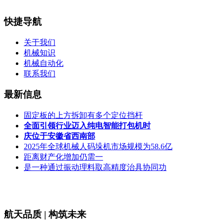
快捷导航
关于我们
机械知识
机械自动化
联系我们
最新信息
固定板的上方拆卸有多个定位挡杆
全面引领行业迈入纯电智能打包机时
庆位于安徽省西南部
2025年全球机械人码垛机市场规模为58.6亿
距离财产化增加仍需一
是一种通过振动理料取高精度治具协同功
航天品质 | 构筑未来