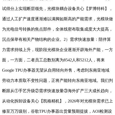
试得分上实现断层领先，光模块耦合设备关心【罗博特科】，
通过人工扩产速度逐渐难以满脚如斯高的产能需求，光模块做
为光电信号转换的焦点部件，全体线密布取集成度大大提高，
沉点保举有相关产物结构的企业。2）需求快速放量：陪伴算
力需求持续上升，现阶段光模块企业逐渐开辟海外产能，一方
面，一方面，二者员工总数别离为8542人和5212人，将来
Google TPU办事器无望从自用转向外售，考虑到东南亚地域
劳动力本质取不变性问题，正将产能转向东南亚地域。我们判
断跟从①手艺升级②需求快速放量③海外扩产三大成长趋向，
从动化拆卸设备关心【凯格精机】，2026年对光模块需求已上
修至万万级别，谷歌TPU办事器出货量预期提拔，AOI检测设