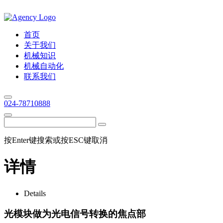
首页
关于我们
机械知识
机械自动化
联系我们
024-78710888
按Enter键搜索或按ESC键取消
详情
Details
光模块做为光电信号转换的焦点部