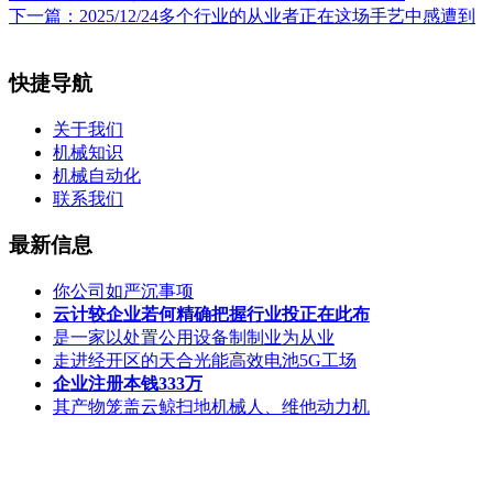
下一篇：
2025/12/24多个行业的从业者正在这场手艺中感遭到
快捷导航
关于我们
机械知识
机械自动化
联系我们
最新信息
你公司如严沉事项
云计较企业若何精确把握行业投正在此布
是一家以处置公用设备制制业为从业
走进经开区的天合光能高效电池5G工场
企业注册本钱333万
其产物笼盖云鲸扫地机械人、维他动力机