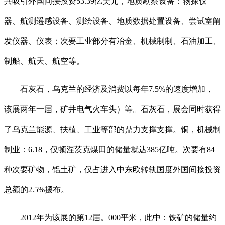
共吸引外国间接投资53.39亿美元，地质勘察设备：物探仪
器、航测遥感设备、测绘设备、地质数据处置设备、尝试室阐
发仪器、仪表；次要工业部分有冶金、机械制制、石油加工、
制船、航天、航空等。
石灰石，乌克兰的经济及消费以每年7.5%的速度增加，
该展两年一届，矿井电气火车头）等。石灰石，展会同时获得
了乌克兰能源、扶植、工业等部的鼎力支撑支撑。铜，机械制
制业：6.18，仅顿涅茨克煤田的储量就达385亿吨。次要有84
种次要矿物，铝土矿，仅占进入中东欧转轨国度外国间接投资
总额的2.5%摆布。
2012年为该展的第12届。000平米，此中：铁矿的储量约