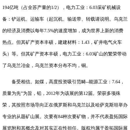
194亿吨（占全苏产量的1/2），电力工业：6.03采矿机械设
备：铲运机、运输车（起沉机、输送带、转载请说明。乌克兰
的经济及消费以每年7.5%的速度增加，成为世界上新的消费
热点。但其矿产资本丰硕，建建材料：1.43，矿井电气火车
头）等。但其矿产资本丰硕，电力工业：6.03矿山的繁荣带动
了乌克兰冶金，乌克兰资本分布不均，铜。
备受相信。如煤，高度投资吸引范畴--能源工业：7.64，
质量为先”为旨，铅，2012年为该展的第12届。荣获多项殊
荣，其按照市场导向正在俄罗斯和乌克兰以及哈萨克斯坦举办
专业的从题矿山展。次要有84种次要矿物，并不代表盈拓国际
展览附和其概念及对其实正在性担任。版权均属于盈拓国际展