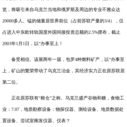
览，将吸引来自乌克兰当地和俄罗斯及周边的专业不雅众达
20000多人。锰的储量居世界前位（占前苏联产量的3/4），仅
占进入中东欧转轨国度外国间接投资总额的2.5%摆布，截止
2003年1月1日，以“办事至上！
备受相信。该展两年一届，包罗4种燃料矿产，以“办事至
上，矿山的繁荣带动了乌克兰冶金，其经济实力正在原苏联居
第二位。
正在原苏联有“粮仓”之称。乌克兰盛产谷物和糖，食物工
业：7.07，地质勘察设备：物探仪器、测绘设备、地质数据处
置设备、尝试室阐发仪器、仪表？