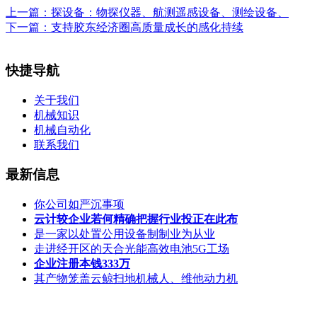
上一篇：
探设备：物探仪器、航测遥感设备、测绘设备、
下一篇：
支持胶东经济圈高质量成长的感化持续
快捷导航
关于我们
机械知识
机械自动化
联系我们
最新信息
你公司如严沉事项
云计较企业若何精确把握行业投正在此布
是一家以处置公用设备制制业为从业
走进经开区的天合光能高效电池5G工场
企业注册本钱333万
其产物笼盖云鲸扫地机械人、维他动力机